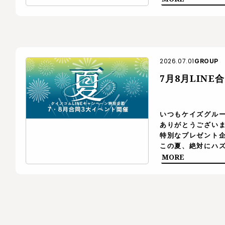
[…]
2026.07.01
GROUP
7月8月LIN
いつもケイズグル
ありがとうございま
特別なプレゼント企
この夏、絶対にハ
定】夏の三大イベ
MORE
[…]