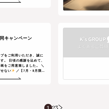
E合同キャンペーン
ープをご利用いただき、誠に
す。 日頃の感謝を込めて、
画をご用意致しました。 ＼
ズせない
／【7月・8月限
ント開催
今年の夏を盛り上
1
2
3