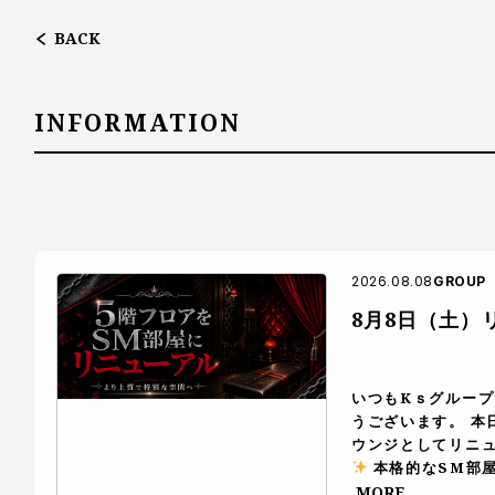
BACK
INFORMATION
2026.08.08
GROUP
8月8日（土）
いつもKｓグルー
うございます。 本
ウンジとしてリニ
本格的なSM部屋
から玄人の方まで
MORE