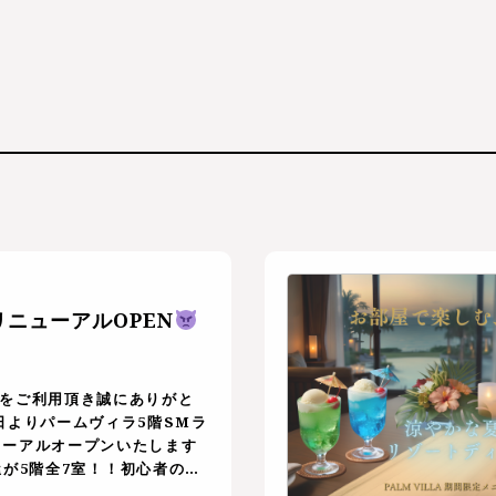
リニューアルOPEN
プをご利用頂き誠にありがと
日よりパームヴィラ5階SMラ
ューアルオープンいたします
が5階全7室！！初心者の方
幅広くご利用頂けます
SM