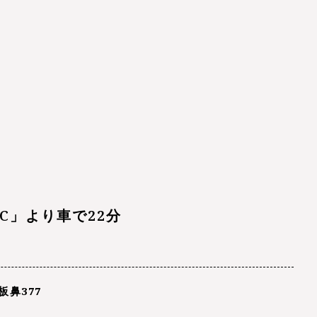
C」より
車で22分
板鼻377