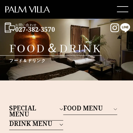
PALM VILLA
Men
お問い合わせ
027-382-3570
Instag
LI
FOOD＆DRINK
フード＆ドリンク
SPECIAL
FOOD MENU
MENU
DRINK MENU