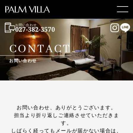
PALM VILLA
Men
お問い合わせ
027-382-3570
Instag
LI
CONTACT
お問い合わせ
お問い合わせ、ありがとうございます。
担当より折り返しご連絡させていただきま
す。
しばらく経ってもメールが届かない場合は、