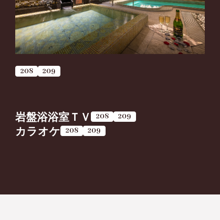
208
209
岩盤浴浴室ＴＶ
208
209
カラオケ
208
209