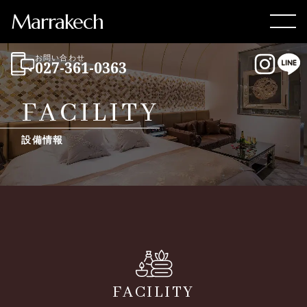
Marrakech
Men
お問い合わせ
027-361-0363
Instag
LI
FACILITY
設備情報
FACILITY