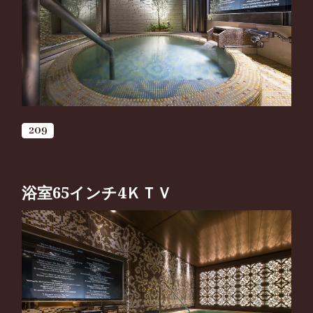
209
浴室65インチ4ＫＴＶ