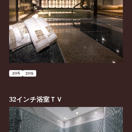
208
209
32インチ浴室ＴＶ