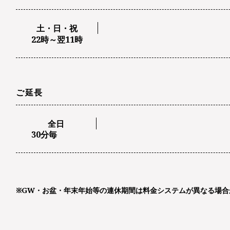
土・日・祝
22時～翌11時
ご延長
全日
30分毎
※GW・お盆・年末年始等の連休期間は
料金システムが異なる場合