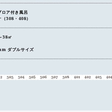
ブロア付き風呂
308・408）
～38㎡
0mm ダブルサイズ
02
303
304
305
306
307
308
401
402
403
40