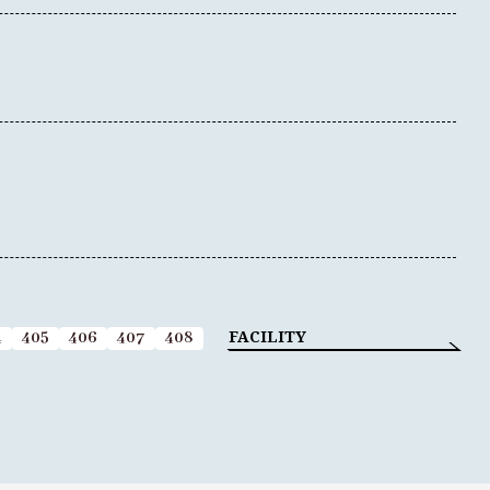
FACILITY
4
405
406
407
408